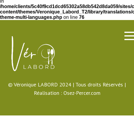
in
/home/clients/5c40f9cd1dcd65302a58db542d8da059/sites/
content/themes/Veronique_Labord_T2/library/translations/c
theme-multi-languages.php
on line
76
© Véronique LABORD 2024 | Tous droits Réservés |
Réalisation :
Osez-Percer.com