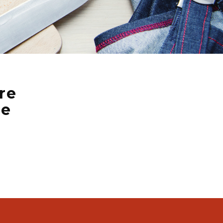
re
re