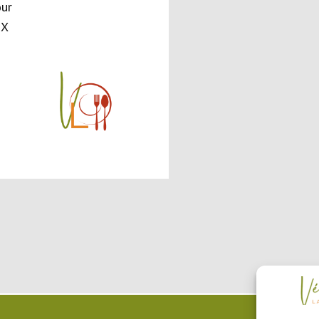
our
UX