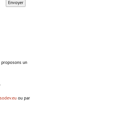
Alternative:
s proposons un
.
sodev.eu
ou par